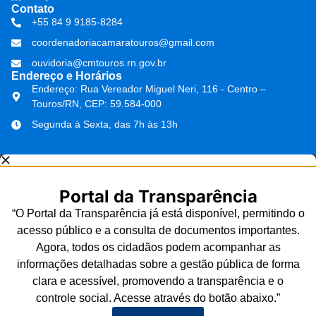
Contato
+55 84 9 9185-8284
coordenadoriacamaratouros@gmail.com
ouvidoria@cmtouros.rn.gov.br
Endereço e Horários
Endereço: Rua Vereador Miguel Neri, 116 - Centro –
Touros/RN, CEP: 59.584-000
Segunda à Sexta, das 7h às 13h
Portal da Transparência
“O Portal da Transparência já está disponível, permitindo o
acesso público e a consulta de documentos importantes.
Agora, todos os cidadãos podem acompanhar as
informações detalhadas sobre a gestão pública de forma
clara e acessível, promovendo a transparência e o
controle social. Acesse através do botão abaixo.”