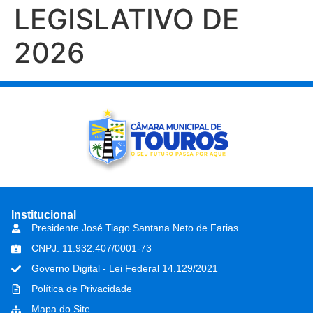
LEGISLATIVO DE
2026
Institucional
Presidente José Tiago Santana Neto de Farias
CNPJ: 11.932.407/0001-73
Governo Digital - Lei Federal 14.129/2021
Política de Privacidade
Mapa do Site