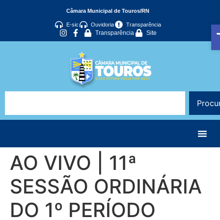
Câmara Municipal de Touros/RN
A
E-sic
Ouvidoria
Transparência
Transparência
Site
Procu
AO VIVO | 11ª
SESSÃO ORDINÁRIA
DO 1º PERÍODO