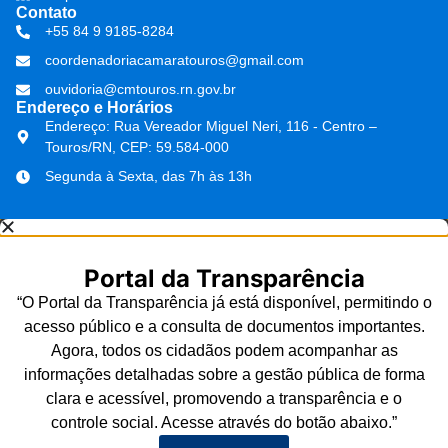
Contato
+55 84 9 9185-8284
coordenadoriacamaratouros@gmail.com
ouvidoria@cmtouros.rn.gov.br
Endereço e Horários
Endereço: Rua Vereador Miguel Neri, 116 - Centro –
Touros/RN, CEP: 59.584-000
Segunda à Sexta, das 7h às 13h
Portal da Transparência
“O Portal da Transparência já está disponível, permitindo o
acesso público e a consulta de documentos importantes.
Agora, todos os cidadãos podem acompanhar as
informações detalhadas sobre a gestão pública de forma
clara e acessível, promovendo a transparência e o
controle social. Acesse através do botão abaixo.”