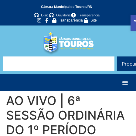
Câmara Municipal de Touros/RN
A
E-sic
Ouvidoria
Transparência
Transparência
Site
Procu
AO VIVO | 6ª
SESSÃO ORDINÁRIA
DO 1º PERÍODO