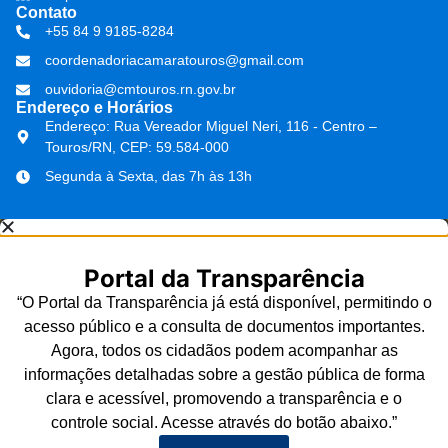
Contato
+55 84 9 9185-8284
coordenadoriacamaratouros@gmail.com
ouvidoria@cmtouros.rn.gov.br
Endereço e Horários
Endereço: Rua Vereador Miguel Neri, 116 - Centro –
Touros/RN, CEP: 59.584-000
Segunda à Sexta, das 7h às 13h
Portal da Transparência
“O Portal da Transparência já está disponível, permitindo o
acesso público e a consulta de documentos importantes.
Agora, todos os cidadãos podem acompanhar as
informações detalhadas sobre a gestão pública de forma
clara e acessível, promovendo a transparência e o
controle social. Acesse através do botão abaixo.”