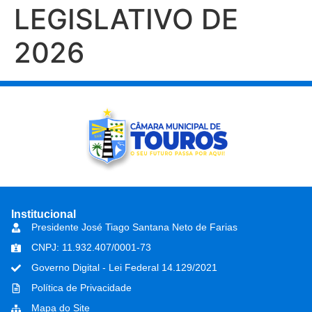
LEGISLATIVO DE
2026
Institucional
Presidente José Tiago Santana Neto de Farias
CNPJ: 11.932.407/0001-73
Governo Digital - Lei Federal 14.129/2021
Política de Privacidade
Mapa do Site