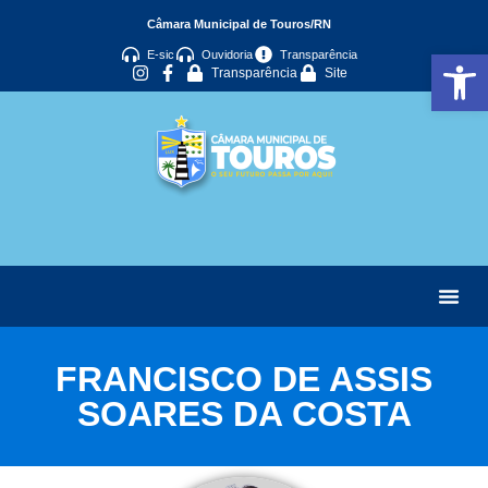
Câmara Municipal de Touros/RN
Abrir 
E-sic
Ouvidoria
Transparência
Transparência
Site
FRANCISCO DE ASSIS
SOARES DA COSTA