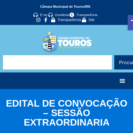
Câmara Municipal de Touros/RN
A
E-sic
Ouvidoria
Transparência
Transparência
Site
Procu
EDITAL DE CONVOCAÇÃO
– SESSÃO
EXTRAORDINARIA